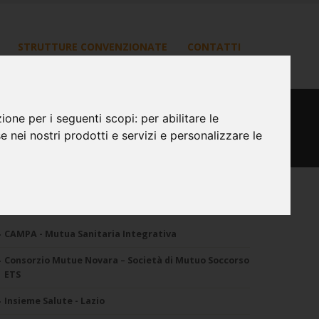
STRUTTURE CONVENZIONATE
CONTATTI
zione per i seguenti scopi:
per abilitare le
se nei nostri prodotti e servizi e personalizzare le
MS Consorziate
CAMPA - Mutua Sanitaria Integrativa
Consorzio Mutue Novara – Società di Mutuo Soccorso
ETS
Insieme Salute - Lazio