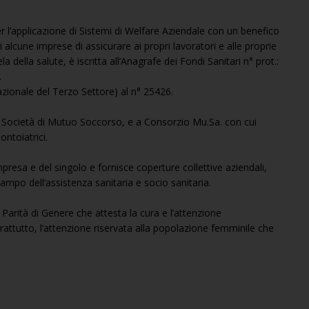
er l’applicazione di Sistemi di Welfare Aziendale con un benefico
i alcune imprese di assicurare ai propri lavoratori e alle proprie
 della salute, è iscritta all’Anagrafe dei Fondi Sanitari n° prot.:
.
azionale del Terzo Settore) al n° 25426.
e Società di Mutuo Soccorso, e a Consorzio Mu.Sa. con cui
ntoiatrici.
mpresa e del singolo e fornisce coperture collettive aziendali,
 campo dell’assistenza sanitaria e socio sanitaria.
Parità di Genere che attesta la cura e l’attenzione
prattutto, l’attenzione riservata alla popolazione femminile che