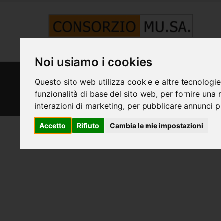
Noi usiamo i cookies
HOME
SMS CONSORZIATE
Questo sito web utilizza cookie e altre tecnologie
MEDI' Società di Mutuo S
funzionalità di base del sito web
,
per fornire una 
interazioni di marketing
,
per pubblicare annunci pi
Accetto
Rifiuto
Cambia le mie impostazioni