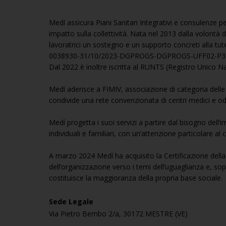
Medí assicura Piani Sanitari Integrativi e consulenze p
impatto sulla collettività. Nata nel 2013 dalla volontà d
lavoratrici un sostegno e un supporto concreti alla tutela
0038930-31/10/2023-DGPROGS-DGPROGS-UFF02-P3
Dal 2022 è inoltre iscritta al RUNTS (Registro Unico N
Medí aderisce a FIMIV, associazione di categoria dell
condivide una rete convenzionata di centri medici e odo
Medí progetta i suoi servizi a partire dal bisogno dell’i
individuali e familiari, con un’attenzione particolare al
A marzo 2024 Medí ha acquisito la Certificazione della 
dell’organizzazione verso i temi dell’uguaglianza e, so
costituisce la maggioranza della propria base sociale.
Sede Legale
Via Pietro Bembo 2/a, 30172 MESTRE (VE)