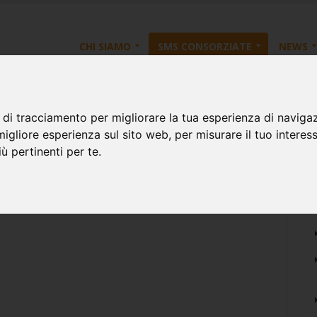
CHI SIAMO
SMS CONSORZIATE
NEWS
 di tracciamento per migliorare la tua esperienza di naviga
occorso
migliore esperienza sul sito web
,
per misurare il tuo interes
ù pertinenti per te
.
S