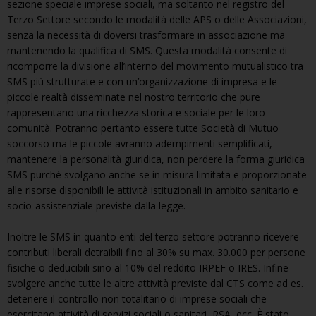
sezione speciale imprese sociali, ma soltanto nel registro del
Terzo Settore secondo le modalità delle APS o delle Associazioni,
senza la necessità di doversi trasformare in associazione ma
mantenendo la qualifica di SMS. Questa modalità consente di
ricomporre la divisione all’interno del movimento mutualistico tra
SMS più strutturate e con un’organizzazione di impresa e le
piccole realtà disseminate nel nostro territorio che pure
rappresentano una ricchezza storica e sociale per le loro
comunità. Potranno pertanto essere tutte Società di Mutuo
soccorso ma le piccole avranno adempimenti semplificati,
mantenere la personalità giuridica, non perdere la forma giuridica
SMS purché svolgano anche se in misura limitata e proporzionate
alle risorse disponibili le attività istituzionali in ambito sanitario e
socio-assistenziale previste dalla legge.
Inoltre le SMS in quanto enti del terzo settore potranno ricevere
contributi liberali detraibili fino al 30% su max. 30.000 per persone
fisiche o deducibili sino al 10% del reddito IRPEF o IRES. Infine
svolgere anche tutte le altre attività previste dal CTS come ad es.
detenere il controllo non totalitario di imprese sociali che
esercitano attività di servizi sociali o sanitari, RSA, ecc. È stato