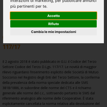
interazioni di marketing
,
per pubblicare annunci
più pertinenti per te
.
Accetto
Rifiuto
Cambia le mie impostazioni
Codice del Terzo Settore D.Lgs.
117/17
Il 2 agosto 2018 è stato pubblicato in G.U. il Codice del Terzo
Settore Codice del Terzo D.Lgs. 117/17. Le novità di maggior
rilievo riguardano l’inserimento esplicito delle Società di Mutuo
Soccorso nel Registro degli Enti del Terzo Settore, la conferma
della prevalenza della norma speciale dedicata alle SMS
3818/1886, in subordine delle norme del CTS e il richiamo
generale alle norme del c.c., sottraendo pertanto le SMS dal
riferimento analogico alle norme delle Cooperative. È stata
esplicitamente cancellata la norma relativa alla devoluzione del